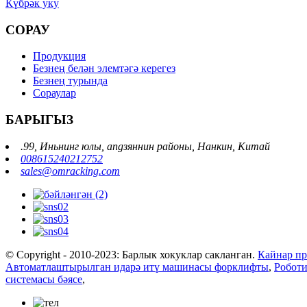
Күбрәк уку
СОРАУ
Продукция
Безнең белән элемтәгә керегез
Безнең турында
Сораулар
БАРЫГЫЗ
.99, Иньнинг юлы, angзяннин районы, Нанкин, Китай
008615240212752
sales@omracking.com
© Copyright - 2010-2023: Барлык хокуклар сакланган.
Кайнар пр
Автоматлаштырылган идарә итү машинасы форклифты
,
Роботи
системасы бәясе
,