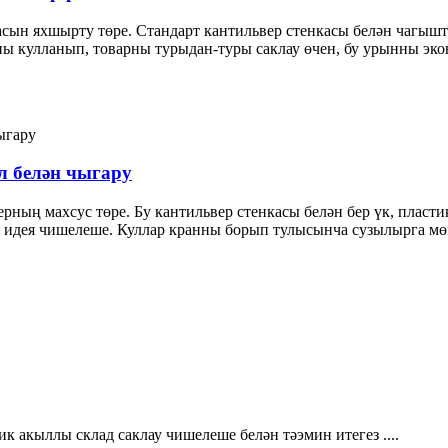
асын яхшырту төре. Стандарт кантильвер стенкасы белән чагышт
ы кулланып, товарны турыдан-туры саклау өчен, бу урынны экон
л белән чыгару
рның махсус төре. Бу кантильвер стенкасы белән бер үк, пластик
н идея чишелеше. Куллар кранны борып тулысынча сузылырга мө
 акыллы склад саклау чишелеше белән тәэмин итегез ....