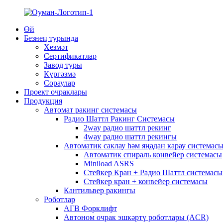
Өй
Безнең турында
Хезмәт
Сертификатлар
Завод туры
Күргәзмә
Сораулар
Проект очраклары
Продукция
Автомат ракинг системасы
Радио Шаттл Ракинг Системасы
2way радио шаттл рекинг
4way радио шаттл рекингы
Автоматик саклау һәм яңадан карау системас
Автоматик спираль конвейер системасы
Miniload ASRS
Стейкер Кран + Радио Шаттл системасы
Стейкер кран + конвейер системасы
Кантильвер ракингы
Роботлар
АГВ Форклифт
Автоном очрак эшкәртү роботлары (ACR)