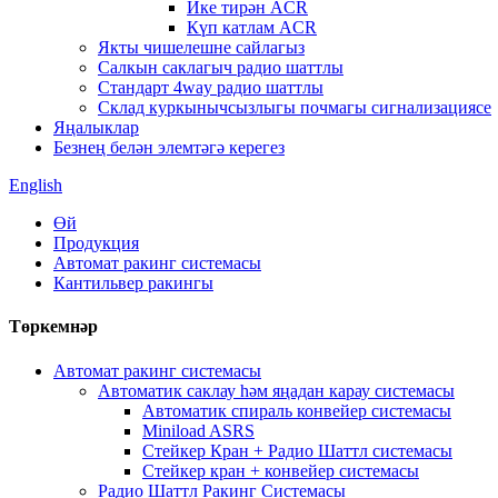
Ике тирән ACR
Күп катлам ACR
Якты чишелешне сайлагыз
Салкын саклагыч радио шаттлы
Стандарт 4way радио шаттлы
Склад куркынычсызлыгы почмагы сигнализациясе
Яңалыклар
Безнең белән элемтәгә керегез
English
Өй
Продукция
Автомат ракинг системасы
Кантильвер ракингы
Төркемнәр
Автомат ракинг системасы
Автоматик саклау һәм яңадан карау системасы
Автоматик спираль конвейер системасы
Miniload ASRS
Стейкер Кран + Радио Шаттл системасы
Стейкер кран + конвейер системасы
Радио Шаттл Ракинг Системасы