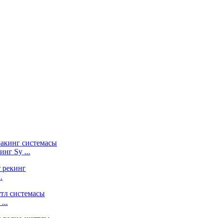
нг Sy ...
.
...