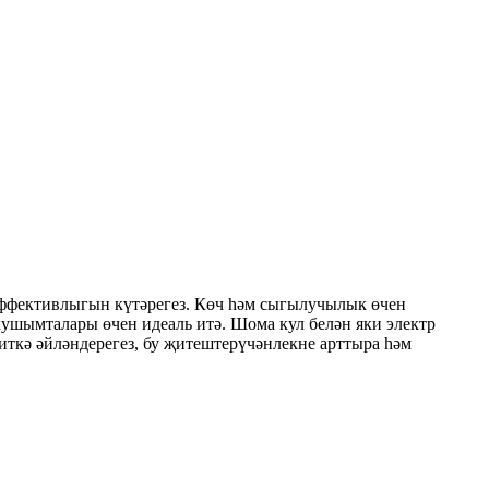
 эффективлыгын күтәрегез. Көч һәм сыгылучылык өчен
кушымталары өчен идеаль итә. Шома кул белән яки электр
иткә әйләндерегез, бу җитештерүчәнлекне арттыра һәм