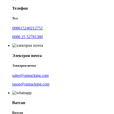
Телефон
Тел
008615240212752
0086 25 52781380
Электрон почта
Электрон почта
sales@omracking.com
jason@omracking.com
Ватсап
Ватсап