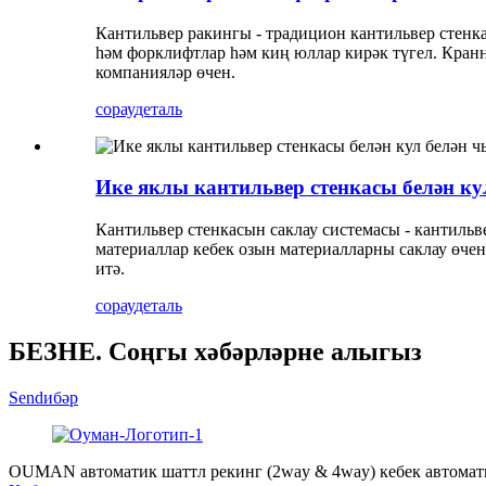
Кантильвер ракингы - традицион кантильвер стенк
һәм форклифтлар һәм киң юллар кирәк түгел. Кранн
компанияләр өчен.
сорау
деталь
Ике яклы кантильвер стенкасы белән ку
Кантильвер стенкасын саклау системасы - кантильве
материаллар кебек озын материалларны саклау өче
итә.
сорау
деталь
БЕЗНЕ. Соңгы хәбәрләрне алыгыз
Sendибәр
OUMAN автоматик шаттл рекинг (2way & 4way) кебек автоматик