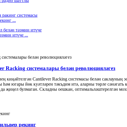
кинг ...
эмин итүче ...
er Racking системалары белән революцияләгез
нең киңәйтелгән Cantilever Racking системасы белән саклауның
 һәм югары йөк куәтләрен тәкъдим итә, аларны төрле сәнәгать 
 да җиңел булмаган. Складны оешкан, оптимальләштерелгән мох
тильвер рекинг