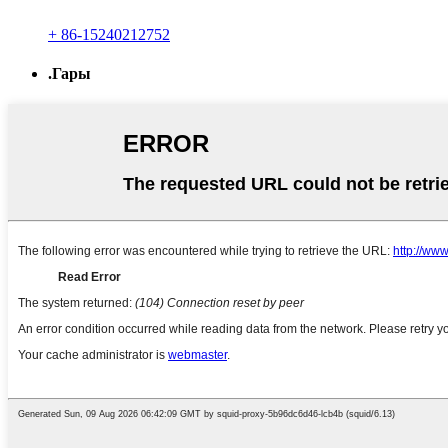
+ 86-15240212752
.Гары