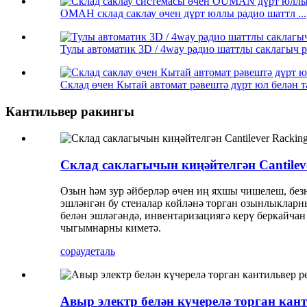
ОМАН склад саклау өчен дүрт юллы радио шаттл ...
Тулы автоматик 3D / 4way радио шаттлы саклагыч ре
Склад өчен Кытай автомат рәвештә дүрт юл белән тә
Кантильвер ракингы
Склад саклагычын киңәйтелгән Cantilev
Озын һәм зур әйберләр өчен иң яхшы чишелеш, без
эшләнгән бу стеналар көйләнә торган озынлыкларны
белән эшләгәндә, инвентаризациягә керү беркайчан
чыгымнарны киметә.
сорау
деталь
Авыр электр белән күчерелә торган кан