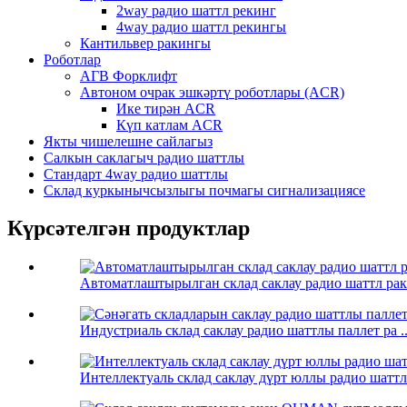
2way радио шаттл рекинг
4way радио шаттл рекингы
Кантильвер ракингы
Роботлар
АГВ Форклифт
Автоном очрак эшкәртү роботлары (ACR)
Ике тирән ACR
Күп катлам ACR
Якты чишелешне сайлагыз
Салкын саклагыч радио шаттлы
Стандарт 4way радио шаттлы
Склад куркынычсызлыгы почмагы сигнализациясе
Күрсәтелгән продуктлар
Автоматлаштырылган склад саклау радио шаттл раки
Индустриаль склад саклау радио шаттлы паллет ра ..
Интеллектуаль склад саклау дүрт юллы радио шаттл 