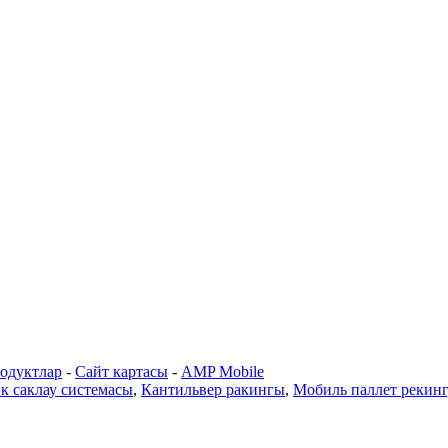
одуктлар
-
Сайт картасы
-
AMP Mobile
к саклау системасы
,
Кантильвер ракингы
,
Мобиль паллет рекинг