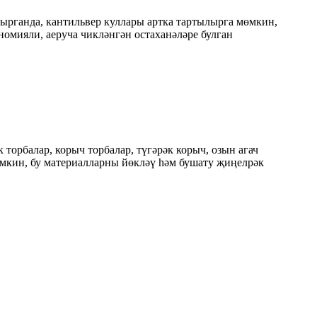
ырганда, кантильвер куллары артка тартылырга мөмкин,
омияли, аеруча чикләнгән остаханәләре булган
 торбалар, корыч торбалар, түгәрәк корыч, озын агач
мкин, бу материалларны йөкләү һәм бушату җиңелрәк