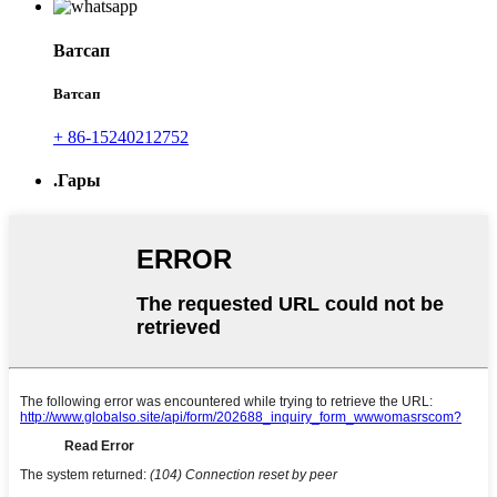
Ватсап
Ватсап
+ 86-15240212752
.Гары