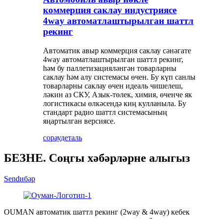
коммерция саклау индустриясе
4way автоматлаштырылган шаттл
рекинг
Автоматик авыр коммерция саклау сәнәгате
4way автоматлаштырылган шаттл рекинг,
һәм бу паллетизацияләнгән товарларны
саклау һәм алу системасы өчен. Бу күп санлы
товарларны саклау өчен идеаль чишелеш,
ләкин аз СКУ, Азык-төлек, химия, өченче як
логистикасы өлкәсендә киң кулланыла. Бу
стандарт радио шаттл системасының
яңартылган версиясе.
сорау
деталь
БЕЗНЕ. Соңгы хәбәрләрне алыгыз
Sendибәр
OUMAN автоматик шаттл рекинг (2way & 4way) кебек