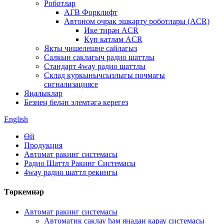
Роботлар
АГВ Форклифт
Автоном очрак эшкәртү роботлары (ACR)
Ике тирән ACR
Күп катлам ACR
Якты чишелешне сайлагыз
Салкын саклагыч радио шаттлы
Стандарт 4way радио шаттлы
Склад куркынычсызлыгы почмагы
сигнализациясе
Яңалыклар
Безнең белән элемтәгә керегез
English
Өй
Продукция
Автомат ракинг системасы
Радио Шаттл Ракинг Системасы
4way радио шаттл рекингы
Төркемнәр
Автомат ракинг системасы
Автоматик саклау һәм яңадан карау системасы