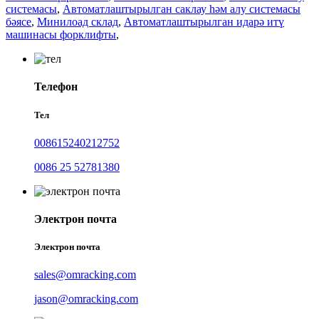
системасы
,
Автоматлаштырылган саклау һәм алу системасы
бәясе
,
Минилоад склад
,
Автоматлаштырылган идарә итү
машинасы форклифты
,
Телефон
Тел
008615240212752
0086 25 52781380
Электрон почта
Электрон почта
sales@omracking.com
jason@omracking.com