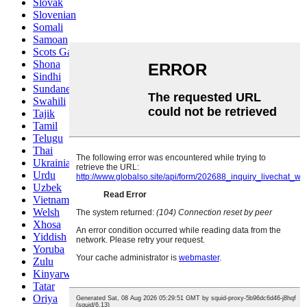
Slovak
Slovenian
Somali
Samoan
Scots Gaelic
Shona
Sindhi
Sundanese
Swahili
Tajik
Tamil
Telugu
Thai
Ukrainian
Urdu
Uzbek
Vietnamese
Welsh
Xhosa
Yiddish
Yoruba
Zulu
Kinyarwanda
Tatar
Oriya