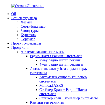
Өй
Безнең турында
Хезмәт
Сертификатлар
Завод туры
Күргәзмә
Сораулар
Проект очраклары
Продукция
Автомат ракинг системасы
Радио Шаттл Ракинг Системасы
2way радио шаттл рекинг
4way радио шаттл рекингы
Автоматик саклау һәм яңадан карау
системасы
Автоматик спираль конвейер
системасы
Miniload ASRS
Стейкер Кран + Радио Шаттл
системасы
Стейкер кран + конвейер системасы
Кантильвер ракингы