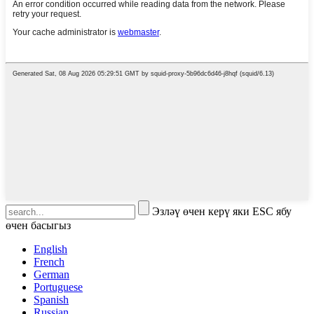
Эзләү өчен керү яки ESC ябу
өчен басыгыз
English
French
German
Portuguese
Spanish
Russian