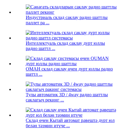
Индустриаль склад саклау радио шаттлы
паллет ра ...
Интеллектуаль склад саклау дүрт юллы
радио шаттл ...
ОМАН склад саклау өчен дүрт юллы радио
шаттл ...
Тулы автоматик 3D / 4way радио шаттлы
саклагыч рекинг ...
Склад өчен Кытай автомат рәвештә дүрт юл
белән тәэмин итүче ...