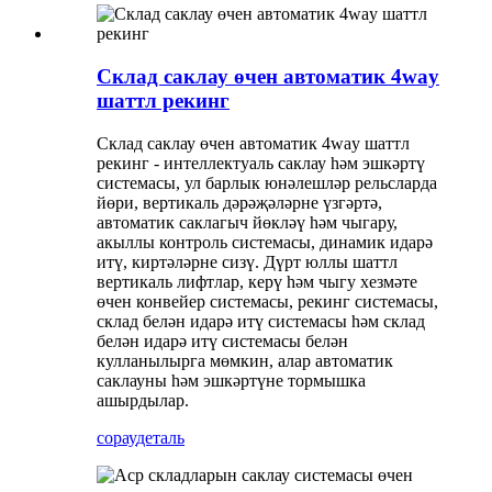
Склад саклау өчен автоматик 4way
шаттл рекинг
Склад саклау өчен автоматик 4way шаттл
рекинг - интеллектуаль саклау һәм эшкәртү
системасы, ул барлык юнәлешләр рельсларда
йөри, вертикаль дәрәҗәләрне үзгәртә,
автоматик саклагыч йөкләү һәм чыгару,
акыллы контроль системасы, динамик идарә
итү, киртәләрне сизү. Дүрт юллы шаттл
вертикаль лифтлар, керү һәм чыгу хезмәте
өчен конвейер системасы, рекинг системасы,
склад белән идарә итү системасы һәм склад
белән идарә итү системасы белән
кулланылырга мөмкин, алар автоматик
саклауны һәм эшкәртүне тормышка
ашырдылар.
сорау
деталь