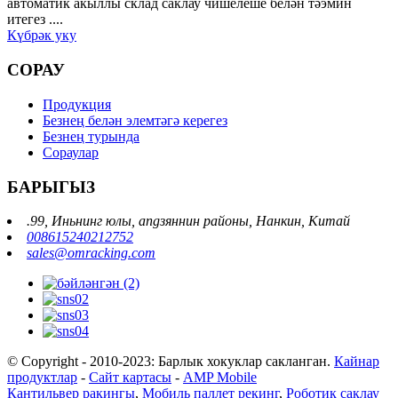
автоматик акыллы склад саклау чишелеше белән тәэмин
итегез ....
Күбрәк уку
СОРАУ
Продукция
Безнең белән элемтәгә керегез
Безнең турында
Сораулар
БАРЫГЫЗ
.99, Иньнинг юлы, angзяннин районы, Нанкин, Китай
008615240212752
sales@omracking.com
© Copyright - 2010-2023: Барлык хокуклар сакланган.
Кайнар
продуктлар
-
Сайт картасы
-
AMP Mobile
Кантильвер ракингы
,
Мобиль паллет рекинг
,
Роботик саклау