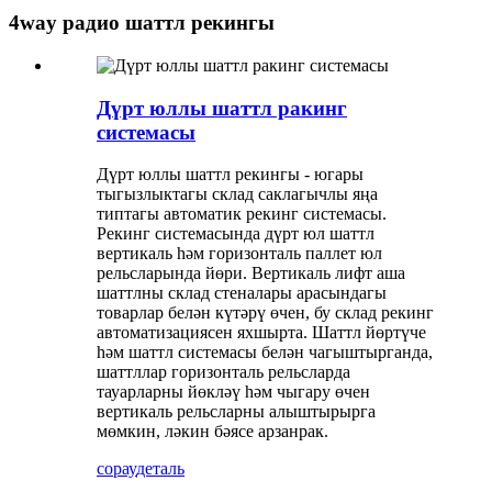
4way радио шаттл рекингы
Дүрт юллы шаттл ракинг
системасы
Дүрт юллы шаттл рекингы - югары
тыгызлыктагы склад саклагычлы яңа
типтагы автоматик рекинг системасы.
Рекинг системасында дүрт юл шаттл
вертикаль һәм горизонталь паллет юл
рельсларында йөри. Вертикаль лифт аша
шаттлны склад стеналары арасындагы
товарлар белән күтәрү өчен, бу склад рекинг
автоматизациясен яхшырта. Шаттл йөртүче
һәм шаттл системасы белән чагыштырганда,
шаттллар горизонталь рельсларда
тауарларны йөкләү һәм чыгару өчен
вертикаль рельсларны алыштырырга
мөмкин, ләкин бәясе арзанрак.
сорау
деталь