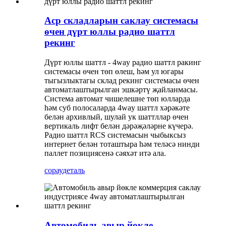
Аср складларын саклау системасы
өчен дүрт юллы радио шаттл
рекинг
Дүрт юллы шаттл - 4way радио шаттл ракинг
системасы өчен төп өлеш, һәм ул югары
тыгызлыктагы склад рекинг системасы өчен
автоматлаштырылган эшкәртү җайланмасы.
Система автомат чишелешне төп юлларда
һәм суб полосаларда 4way шаттл хәрәкәте
белән архивлый, шулай ук ​​шаттллар өчен
вертикаль лифт белән дәрәҗәләрне күчерә.
Радио шаттл RCS системасын чыбыксыз
интернет белән тоташтыра һәм теләсә нинди
паллет позициясенә сәяхәт итә ала.
сорау
деталь
Автомобиль авыр йөкле